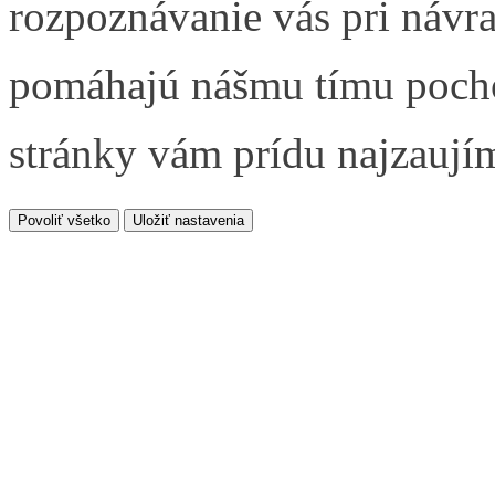
rozpoznávanie vás pri návr
pomáhajú nášmu tímu pocho
stránky vám prídu najzaujím
Povoliť všetko
Uložiť nastavenia