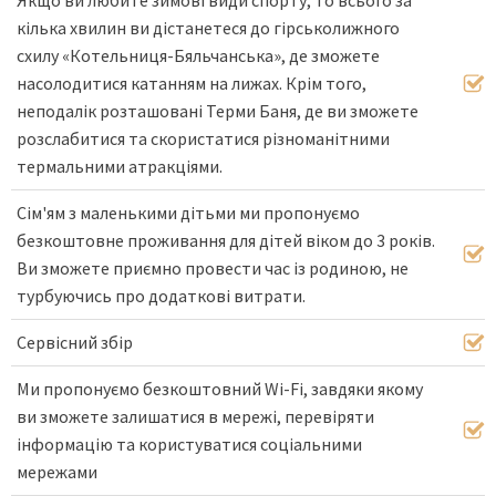
Якщо ви любите зимові види спорту, то всього за
кілька хвилин ви дістанетеся до гірськолижного
схилу «Котельниця-Бяльчанська», де зможете
насолодитися катанням на лижах. Крім того,
неподалік розташовані Терми Баня, де ви зможете
розслабитися та скористатися різноманітними
термальними атракціями.
Сім'ям з маленькими дітьми ми пропонуємо
безкоштовне проживання для дітей віком до 3 років.
Ви зможете приємно провести час із родиною, не
турбуючись про додаткові витрати.
Сервісний збір
Ми пропонуємо безкоштовний Wi-Fi, завдяки якому
ви зможете залишатися в мережі, перевіряти
інформацію та користуватися соціальними
мережами