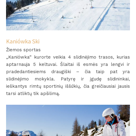
Kaniówka Ski
Žiemos sportas
„Kaniówka“ kurorte veikia 4 slidinėjimo trasos, kurias
aptarnauja 5 keltuvai. Šlaitai iš esmės yra lengvi ir
pradedantiesiems draugiški – čia taip pat yra
slidinėjimo mokykla. Patyrę ir įgudę slidininkai,
ieškantys rimtų sportinių iššūkių, čia greičiausiai jausis
tarsi atliktų tik apšilimą.