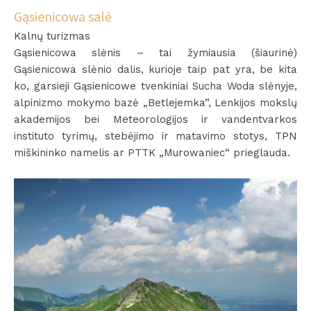
Gąsienicowa salė
Kalnų turizmas
Gąsienicowa slėnis – tai žymiausia (šiaurinė)
Gąsienicowa slėnio dalis, kurioje taip pat yra, be kita
ko, garsieji Gąsienicowe tvenkiniai Sucha Woda slėnyje,
alpinizmo mokymo bazė „Betlejemka”, Lenkijos mokslų
akademijos bei Meteorologijos ir vandentvarkos
instituto tyrimų, stebėjimo ir matavimo stotys, TPN
miškininko namelis ar PTTK „Murowaniec“ prieglauda.