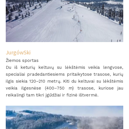
JurgówSki
Žiemos sportas
Du iš keturių keltuvų su lėkštėmis veikia lengvose,
specialiai pradedantiesiems pritaikytose trasose, kurių
ilgis siekia 120–210 metrų. Kiti du keltuvai su lėkštėmis
veikia ilgesnėse (400–750 m) trasose, kuriose jau
reikalingi tam tikri įgūdžiai ir fizinė ištvermė.