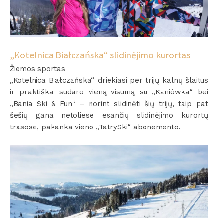
„Kotelnica Białczańska“ slidinėjimo kurortas
Žiemos sportas
„Kotelnica Białczańska“ driekiasi per trijų kalnų šlaitus
ir praktiškai sudaro vieną visumą su „Kaniówka“ bei
„Bania Ski & Fun“ – norint slidinėti šių trijų, taip pat
šešių gana netoliese esančių slidinėjimo kurortų
trasose, pakanka vieno „TatrySki“ abonemento.