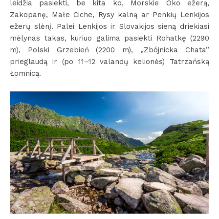
leidžia pasiekti, be kita ko, Morskie Oko ežerą,
Zakopanę, Małe Ciche, Rysy kalną ar Penkių Lenkijos
ežerų slėnį. Palei Lenkijos ir Slovakijos sieną driekiasi
mėlynas takas, kuriuo galima pasiekti Rohatkę (2290
m), Polski Grzebień (2200 m), „Zbójnicka Chata”
prieglaudą ir (po 11–12 valandų kelionės) Tatrzańską
Łomnicą.