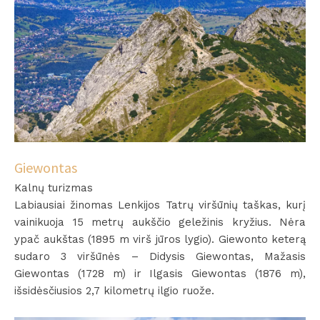
Giewontas
Kalnų turizmas
Labiausiai žinomas Lenkijos Tatrų viršūnių taškas, kurį
vainikuoja 15 metrų aukščio geležinis kryžius. Nėra
ypač aukštas (1895 m virš jūros lygio). Giewonto keterą
sudaro 3 viršūnės – Didysis Giewontas, Mažasis
Giewontas (1728 m) ir Ilgasis Giewontas (1876 m),
išsidėsčiusios 2,7 kilometrų ilgio ruože.