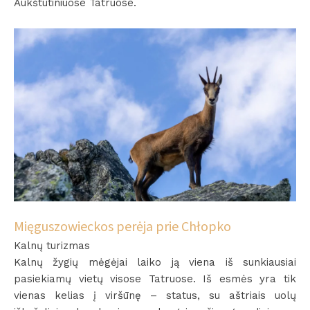
Aukštutiniuose Tatruose.
Mięguszowieckos perėja prie Chłopko
Kalnų turizmas
Kalnų žygių mėgėjai laiko ją viena iš sunkiausiai
pasiekiamų vietų visose Tatruose. Iš esmės yra tik
vienas kelias į viršūnę – status, su aštriais uolų