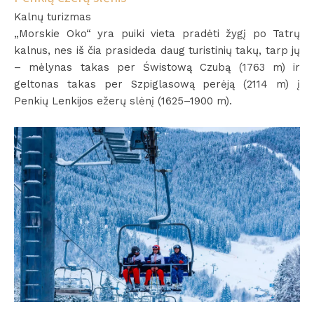
Kalnų turizmas
„Morskie Oko“ yra puiki vieta pradėti žygį po Tatrų
kalnus, nes iš čia prasideda daug turistinių takų, tarp jų
– mėlynas takas per Świstową Czubą (1763 m) ir
geltonas takas per Szpiglasową perėją (2114 m) į
Penkių Lenkijos ežerų slėnį (1625–1900 m).