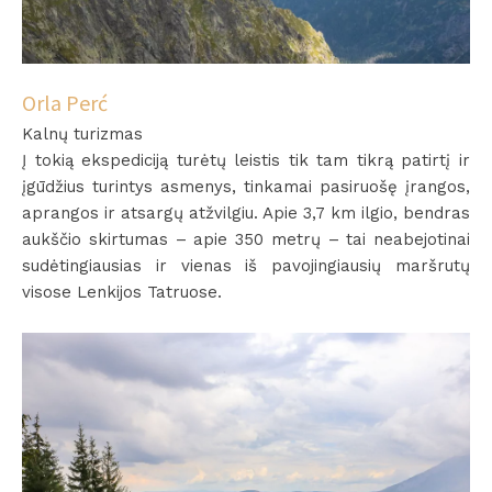
Orla Perć
Kalnų turizmas
Į tokią ekspediciją turėtų leistis tik tam tikrą patirtį ir
įgūdžius turintys asmenys, tinkamai pasiruošę įrangos,
aprangos ir atsargų atžvilgiu. Apie 3,7 km ilgio, bendras
aukščio skirtumas – apie 350 metrų – tai neabejotinai
sudėtingiausias ir vienas iš pavojingiausių maršrutų
visose Lenkijos Tatruose.