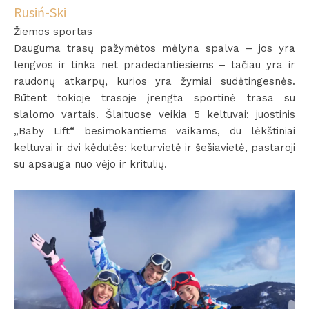
Rusiń-Ski
Žiemos sportas
Dauguma trasų pažymėtos mėlyna spalva – jos yra
lengvos ir tinka net pradedantiesiems – tačiau yra ir
raudonų atkarpų, kurios yra žymiai sudėtingesnės.
Būtent tokioje trasoje įrengta sportinė trasa su
slalomo vartais. Šlaituose veikia 5 keltuvai: juostinis
„Baby Lift“ besimokantiems vaikams, du lėkštiniai
keltuvai ir dvi kėdutės: keturvietė ir šešiavietė, pastaroji
su apsauga nuo vėjo ir kritulių.