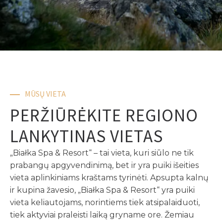
MŪSŲ VIETA
PERŽIŪRĖKITE REGIONO
LANKYTINAS VIETAS
„Białka Spa & Resort“ – tai vieta, kuri siūlo ne tik
prabangų apgyvendinimą, bet ir yra puiki išeities
vieta aplinkiniams kraštams tyrinėti. Apsupta kalnų
ir kupina žavesio, „Białka Spa & Resort“ yra puiki
vieta keliautojams, norintiems tiek atsipalaiduoti,
tiek aktyviai praleisti laiką gryname ore. Žemiau