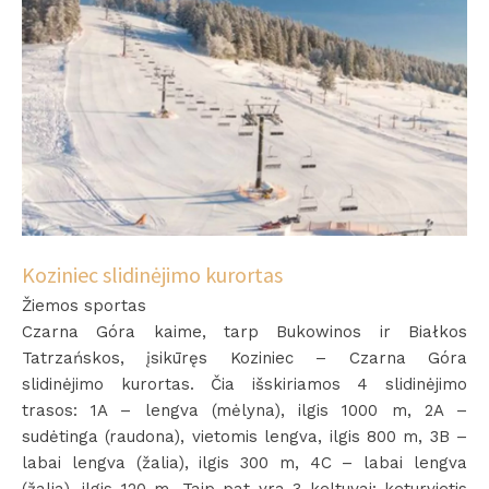
Koziniec slidinėjimo kurortas
Žiemos sportas
Czarna Góra kaime, tarp Bukowinos ir Białkos
Tatrzańskos, įsikūręs Koziniec – Czarna Góra
slidinėjimo kurortas. Čia išskiriamos 4 slidinėjimo
trasos: 1A – lengva (mėlyna), ilgis 1000 m, 2A –
sudėtinga (raudona), vietomis lengva, ilgis 800 m, 3B –
labai lengva (žalia), ilgis 300 m, 4C – labai lengva