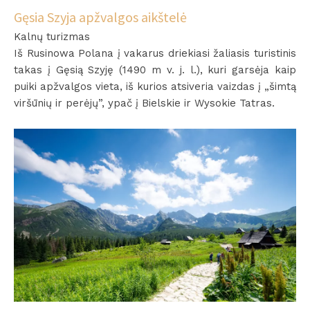
Gęsia Szyja apžvalgos aikštelė
Kalnų turizmas
Iš Rusinowa Polana į vakarus driekiasi žaliasis turistinis
takas į Gęsią Szyję (1490 m v. j. l.), kuri garsėja kaip
puiki apžvalgos vieta, iš kurios atsiveria vaizdas į „šimtą
viršūnių ir perėjų”, ypač į Bielskie ir Wysokie Tatras.