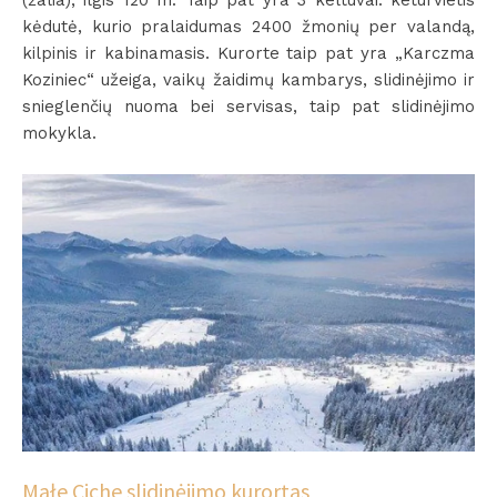
(žalia), ilgis 120 m. Taip pat yra 3 keltuvai: keturvietis
kėdutė, kurio pralaidumas 2400 žmonių per valandą,
kilpinis ir kabinamasis. Kurorte taip pat yra „Karczma
Koziniec“ užeiga, vaikų žaidimų kambarys, slidinėjimo ir
snieglenčių nuoma bei servisas, taip pat slidinėjimo
mokykla.
Małe Ciche slidinėjimo kurortas