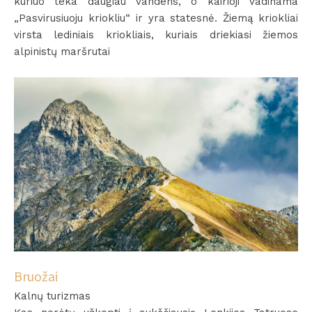
kuriuo teka daugiau vandens, o kairioji vadinama
„Pasvirusiuoju kriokliu“ ir yra statesnė. Žiemą kriokliai
virsta lediniais kriokliais, kuriais driekiasi žiemos
alpinistų maršrutai
Bruožai
Kalnų turizmas