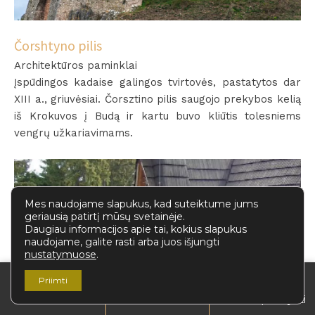
Čorshtyno pilis
Architektūros paminklai
Įspūdingos kadaise galingos tvirtovės, pastatytos dar
XIII a., griuvėsiai. Čorsztino pilis saugojo prekybos kelią
iš Krokuvos į Budą ir kartu buvo kliūtis tolesniems
vengrų užkariavimams.
Mes naudojame slapukus, kad suteiktume jums
geriausią patirtį mūsų svetainėje.
Daugiau informacijos apie tai, kokius slapukus
naudojame, galite rasti arba juos išjungti
nustatymuose
.
Priimti
Užsisakykite
Kaip atvykti
Kontaktai