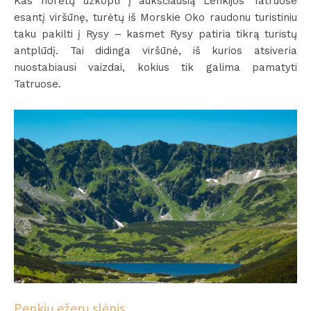
Kas norėtų užkopti į aukščiausią Lenkijos Tatruose
esantį viršūnę, turėtų iš Morskie Oko raudonu turistiniu
taku pakilti į Rysy – kasmet Rysy patiria tikrą turistų
antplūdį. Tai didinga viršūnė, iš kurios atsiveria
nuostabiausi vaizdai, kokius tik galima pamatyti
Tatruose.
Penkių ežerų slėnis