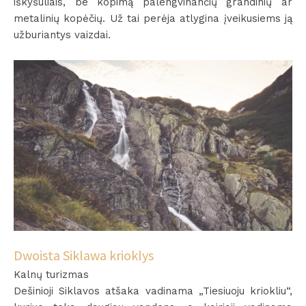
iškyšuliais, be kopimą palengvinančių grandinių ar
metalinių kopėčių. Už tai perėja atlygina įveikusiems ją
užburiantys vaizdai.
Dwoista Siklawa krioklys
Kalnų turizmas
Dešinioji Siklavos atšaka vadinama „Tiesiuoju kriokliu“,