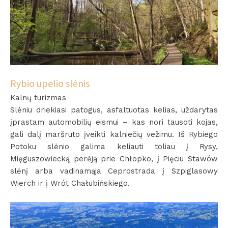
Rybio upelio slėnis
Kalnų turizmas
Slėniu driekiasi patogus, asfaltuotas kelias, uždarytas
įprastam automobilių eismui – kas nori tausoti kojas,
gali dalį maršruto įveikti kalniečių vežimu. Iš Rybiego
Potoku slėnio galima keliauti toliau į Rysy,
Mięguszowiecką perėją prie Chłopko, į Pięciu Stawów
slėnį arba vadinamąja Ceprostrada į Szpiglasowy
Wierch ir į Wrót Chałubińskiego.