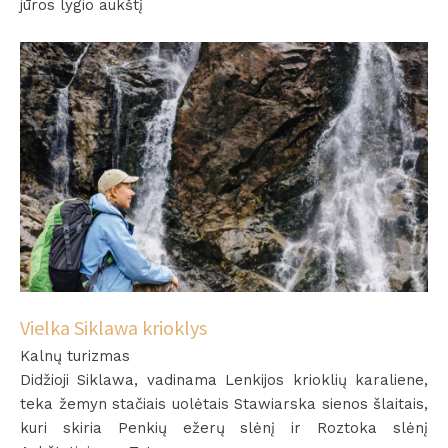
jūros lygio aukštį
Vielka Siklawa krioklys
Kalnų turizmas
Didžioji Siklawa, vadinama Lenkijos krioklių karaliene,
teka žemyn stačiais uolėtais Stawiarska sienos šlaitais,
kuri skiria Penkių ežerų slėnį ir Roztoka slėnį