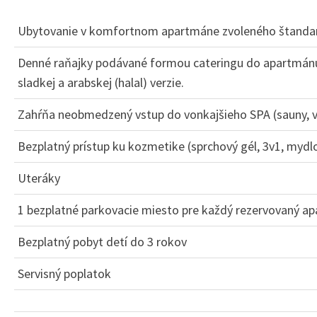
Ubytovanie v komfortnom apartmáne zvoleného štanda
Denné raňajky podávané formou cateringu do apartmánu v
sladkej a arabskej (halal) verzie.
Zahŕňa neobmedzený vstup do vonkajšieho SPA (sauny, vyh
Bezplatný prístup ku kozmetike (sprchový gél, 3v1, mydl
Uteráky
1 bezplatné parkovacie miesto pre každý rezervovaný 
Bezplatný pobyt detí do 3 rokov
Servisný poplatok