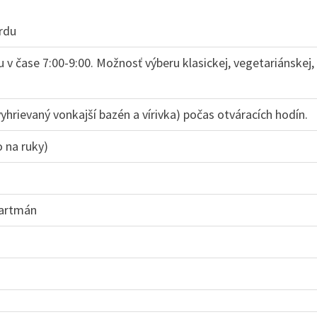
rdu
 čase 7:00-9:00. Možnosť výberu klasickej, vegetariánskej,
rievaný vonkajší bazén a vírivka) počas otváracích hodín.
o na ruky)
apartmán