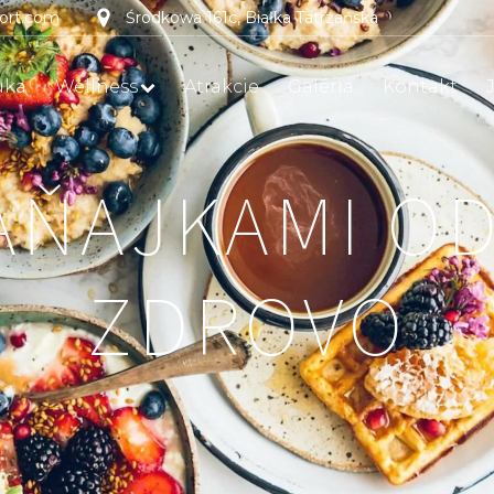
sort.com
Środkowa 161c, Białka Tatrzańska
uka
Wellness
Atrakcie
Galéria
Kontakt
AŇAJKAMI O
ZDROVO