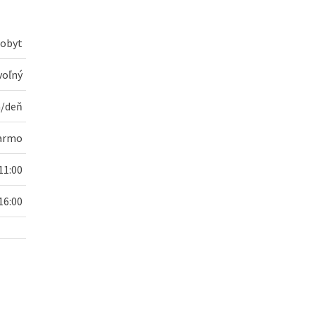
pobyt
voľný
/deň
darmo
11:00
16:00