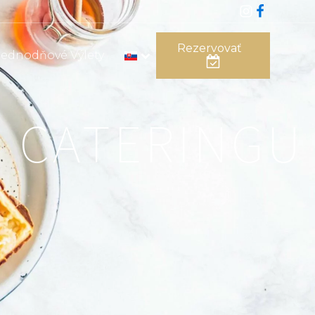
Rezervovať
Jednodňové Výlety
D CATERINGU