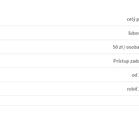
celý 
ľubo
50 zł
/
osoba
Prístup za
od
robiť