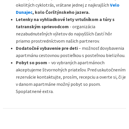
okolitých cyklotrás, vrátane jednej z najkrajších
Velo
Dunajec
, kolo Čorštýnskeho jazera.
Letenky na vyhliadkové lety vrtuľníkom a túry s
tatranským sprievodcom
- organizácia
nezabudnuteľných výletov do najvyšších častí hôr
priamo prostredníctvom našich partnerov.
Dodatočné vybavenie pre deti
– možnosť dovybavenia
apartmánu cestovnou postieľkou s posteľnou bielizňou.
Pobyt so psom
– vo vybraných apartmánoch
akceptujeme štvornohých priateľov. Pred uskutočnením
rezervácie kontaktujte, prosím, recepciu a overte si, či je
v danom apartmáne možný pobyt so psom.
Spoplatnené extra.