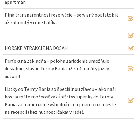
apartmán.
Plná transparentnosť rezervácie – servisný poplatok je
už zahrnutý v cene balíka.
HORSKÉ ATRAKCIE NA DOSAH
Perfektná základňa – poloha zariadenia umožňuje
dosiahnuť slávne Termy Bania už za 4 minúty jazdy
autom!
Lístky do Termy Bania so špeciálnou zľavou – ako naši
hostia máte možnosť zakúpiť si vstupenky do Termy
Bania za mimoriadne výhodnú cenu priamo na mieste
na recepcii (bez nutnosti čakať v rade).