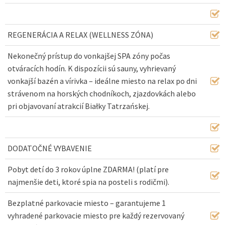
REGENERÁCIA A RELAX (WELLNESS ZÓNA)
Nekonečný prístup do vonkajšej SPA zóny počas
otváracích hodín. K dispozícii sú sauny, vyhrievaný
vonkajší bazén a vírivka – ideálne miesto na relax po dni
strávenom na horských chodníkoch, zjazdovkách alebo
pri objavovaní atrakcií Białky Tatrzańskej.
DODATOČNÉ VYBAVENIE
Pobyt detí do 3 rokov úplne ZDARMA! (platí pre
najmenšie deti, ktoré spia na posteli s rodičmi).
Bezplatné parkovacie miesto – garantujeme 1
vyhradené parkovacie miesto pre každý rezervovaný