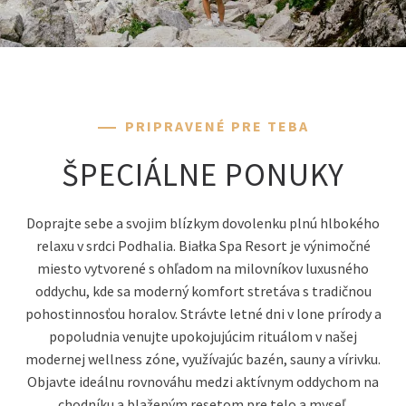
PRIPRAVENÉ PRE TEBA
ŠPECIÁLNE PONUKY
Doprajte sebe a svojim blízkym dovolenku plnú hlbokého
relaxu v srdci Podhalia. Białka Spa Resort je výnimočné
miesto vytvorené s ohľadom na milovníkov luxusného
oddychu, kde sa moderný komfort stretáva s tradičnou
pohostinnosťou horalov. Strávte letné dni v lone prírody a
popoludnia venujte upokojujúcim rituálom v našej
modernej wellness zóne, využívajúc bazén, sauny a vírivku.
Objavte ideálnu rovnováhu medzi aktívnym oddychom na
chodníku a blaženým resetom pre telo a myseľ.