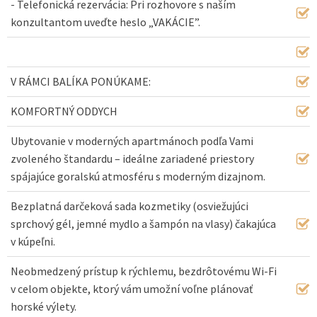
- Telefonická rezervácia: Pri rozhovore s naším
konzultantom uveďte heslo „VAKÁCIE”.
V RÁMCI BALÍKA PONÚKAME:
KOMFORTNÝ ODDYCH
Ubytovanie v moderných apartmánoch podľa Vami
zvoleného štandardu – ideálne zariadené priestory
spájajúce goralskú atmosféru s moderným dizajnom.
Bezplatná darčeková sada kozmetiky (osviežujúci
sprchový gél, jemné mydlo a šampón na vlasy) čakajúca
v kúpeľni.
Neobmedzený prístup k rýchlemu, bezdrôtovému Wi-Fi
v celom objekte, ktorý vám umožní voľne plánovať
horské výlety.