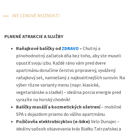
INÉ CENOVÉ MOŽNOSTI
PLNENÉ ATRAKCIE A SLUŽBY
Raňajkové balíčky od
ZDRAVO
–
Chutný a
plnohodnotný začiatok dňa bez toho, aby ste museli
opustiť svoju izbu. Každé ráno vám pred dvere
apartmánu doručíme čerstvo pripravený, vyvážený
raňajkový set, namiešaný z najkvalitnejších surovín. Na
výber rôzne varianty menu (napr. klasické,
vegetariánske a sladké) – ideálna porcia energie pred
vyrazíte na horský chodník!
Balíčky masáží a kozmetických ošetrení
– mobilné
SPA s dojazdom priamo do vášho apartmánu.
Požičovňa elektrobicyklov (e-bike)
Velo Dunajec –
ideálny spôsob objavovania krás Białky Tatrzańskej a