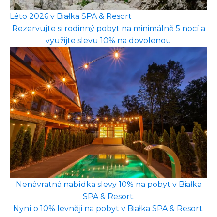
Léto 2026 v Białka SPA & Resort
Rezervujte si rodinný pobyt na minimálně 5 nocí a
využijte slevu 10% na dovolenou
Nenávratná nabídka slevy 10% na pobyt v Białka
SPA & Resort.
Nyní o 10% levněji na pobyt v Białka SPA & Resort.