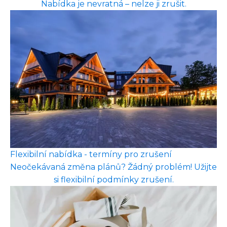
Nabídka je nevratná – nelze ji zrušit.
Flexibilní nabídka - termíny pro zrušení
Neočekávaná změna plánů? Žádný problém! Užijte
si flexibilní podmínky zrušení.