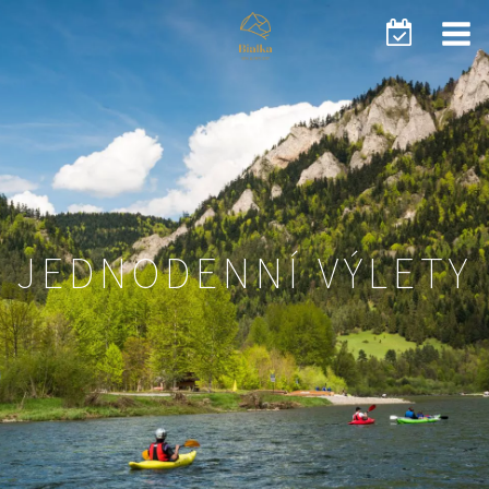
JEDNODENNÍ VÝLETY