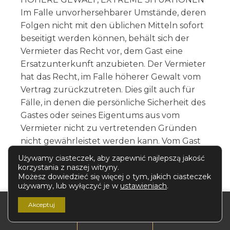
Im Falle unvorhersehbarer Umstände, deren
Folgen nicht mit den üblichen Mitteln sofort
beseitigt werden können, behält sich der
Vermieter das Recht vor, dem Gast eine
Ersatzunterkunft anzubieten. Der Vermieter
hat das Recht, im Falle höherer Gewalt vom
Vertrag zurückzutreten. Dies gilt auch für
Fälle, in denen die persönliche Sicherheit des
Gastes oder seines Eigentums aus vom
Vermieter nicht zu vertretenden Gründen
nicht gewährleistet werden kann. Vom Gast
geleistete Zahlungen werden unverzüglich
Używamy ciasteczek, aby zapewnić najlepszą jakość
zurückerstattet, abzüglich der Beträge, die
korzystania z naszej witryny.
Możesz dowiedzieć się więcej o tym, jakich ciasteczek
für bereits erbrachte Leistungen geschuldet
używamy, lub wyłączyć je w
ustawieniach
.
werden.
SICHERHEIT VON SACHEN, SACHEN, DIE IM
Akceptuj
Buchen
GEBÄUDE VERBLIEBEN SIND
Anfahrt
Kontakt