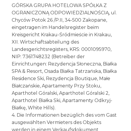
GÓRSKA GRUPA HOTELOWA SPÓŁKA Z
OGRANICZONĄ ODPOWIEDZIALNOŚCIĄ, ul.
Chyców Potok 26 /P.II, 34-500 Zakopane,
eingetragen im Handelsregister beim
Kreisgericht Krakau-Śródmieście in Krakau,
XII. Wirtschaftsabteilung des
Landesgerichtsregisters, KRS: 0001095970,
NIP: 7361748232 (Betreiber der
Einrichtungen: Rezydencja Słoneczna, Białka
SPA & Resort, Osada Białka Tatrzańska, Białka
Residence Ski, Rezydencja Boutique, Małe
Białczańskie, Apartamenty Przy Stoku,
Aparthotel Góralski, Aparthotel Góralski 2,
Aparthotel Białka Ski, Apartamenty Odkryj-
Białkę, White Hills).
4. Die Informationen bezüglich des vom Gast
ausgewählten Vermieters des Objekts
werden in einem Verkaufsdokument